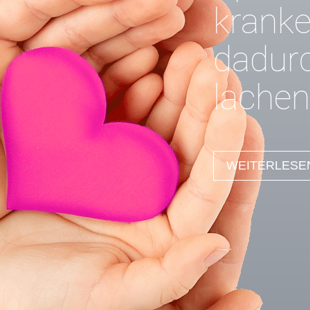
kranke
dadurc
lachen
WEITERLESE