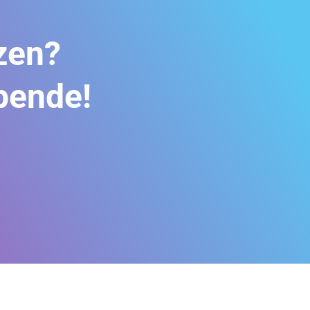
zen?
pende!