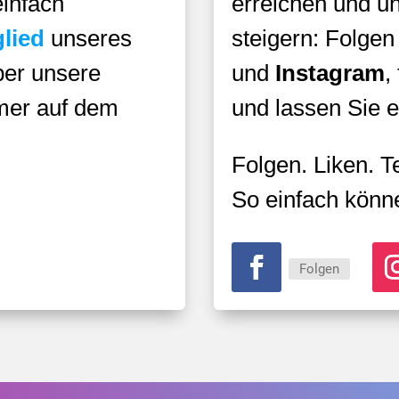
einfach
erreichen und u
glied
unseres
steigern: Folgen
ber unsere
und
Instagram
,
mer auf dem
und lassen Sie e
Folgen. Liken. Te
So einfach könne
Folgen