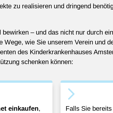
kte zu realisieren und dringend benöti
el bewirken – und das nicht nur durch e
olle Wege, wie Sie unserem Verein und d
tienten des Kinderkrankenhauses Amst
tützung schenken können:
5
net einkaufen
,
Falls Sie bereit