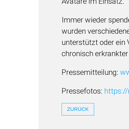
Avatare im Einsatz.
Immer wieder spendet
wurden verschiedene 
unterstützt oder ein
chronisch erkrankter 
Pressemitteilung:
ww
Pressefotos:
https:/
ZURÜCK