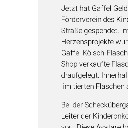
Jetzt hat Gaffel Geld
Förderverein des K
Straße gespendet. I
Herzensprojekte wu
Gaffel Kölsch-Flasch
Shop verkaufte Flasc
draufgelegt. Innerhal
limitierten Flaschen
Bei der Schecküberga
Leiter der Kinderonk
vor. „Diese Avatare h